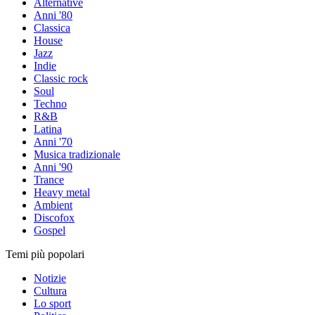
Alternative
Anni '80
Classica
House
Jazz
Indie
Classic rock
Soul
Techno
R&B
Latina
Anni '70
Musica tradizionale
Anni '90
Trance
Heavy metal
Ambient
Discofox
Gospel
Temi più popolari
Notizie
Cultura
Lo sport