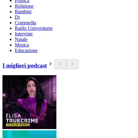
Politica
Religione
Bambini
Dj
Commedia
Radio Universitarie
Interviste
Natale
Musica
Educazione
I migliori podcast