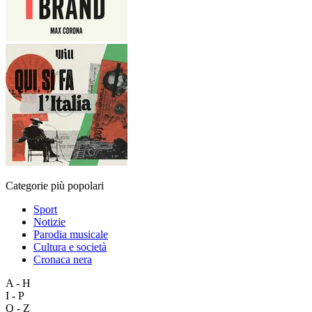
Categorie più popolari
Sport
Notizie
Parodia musicale
Cultura e società
Cronaca nera
A - H
I - P
Q - Z