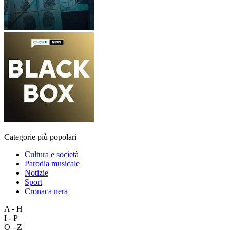
Categorie più popolari
Cultura e società
Parodia musicale
Notizie
Sport
Cronaca nera
A - H
I - P
Q - Z