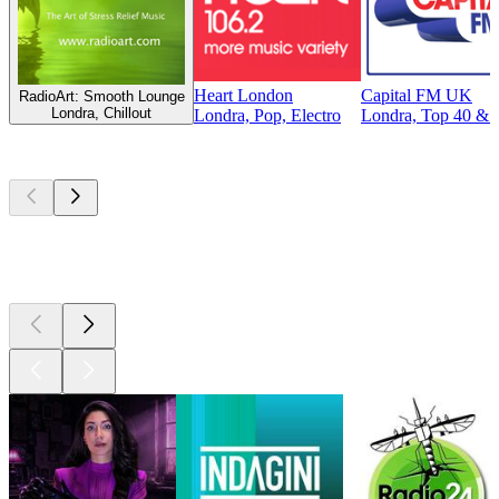
Heart London
Capital FM UK
RadioArt: Smooth Lounge
Londra, Chillout
Londra, Pop, Electro
Londra, Top 40 & Cl
I migliori
podcast
I migliori
podcast
I migliori
podcast