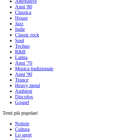
Alternative
Anni '80
Classica
House
Jazz
Indie
Classic rock
Soul
Techno
R&B
Latina
Anni '70
Musica tradizionale
Anni '90
Trance
Heavy metal
Ambient
Discofox
Gospel
Temi più popolari
Notizie
Cultura
Lo sport