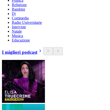
Politica
Religione
Bambini
Dj
Commedia
Radio Universitarie
Interviste
Natale
Musica
Educazione
I migliori podcast