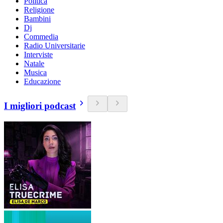
Politica
Religione
Bambini
Dj
Commedia
Radio Universitarie
Interviste
Natale
Musica
Educazione
I migliori podcast