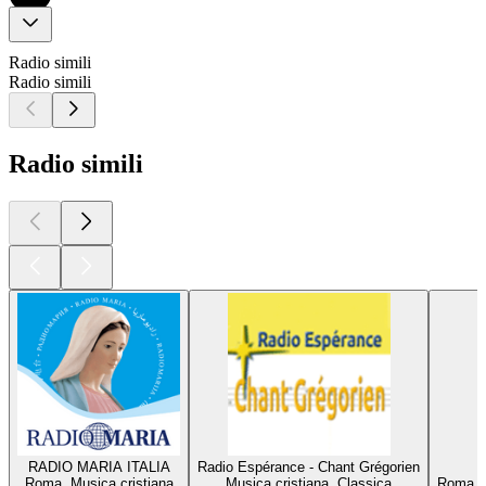
Radio simili
Radio simili
Radio simili
RADIO MARIA ITALIA
Radio Espérance - Chant Grégorien
Roma, Musica cristiana
Musica cristiana, Classica
Roma, M