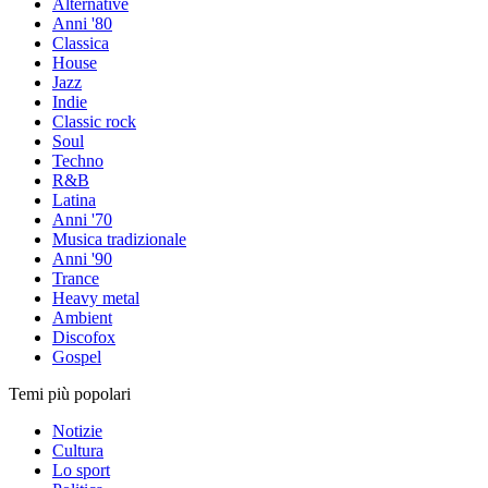
Alternative
Anni '80
Classica
House
Jazz
Indie
Classic rock
Soul
Techno
R&B
Latina
Anni '70
Musica tradizionale
Anni '90
Trance
Heavy metal
Ambient
Discofox
Gospel
Temi più popolari
Notizie
Cultura
Lo sport