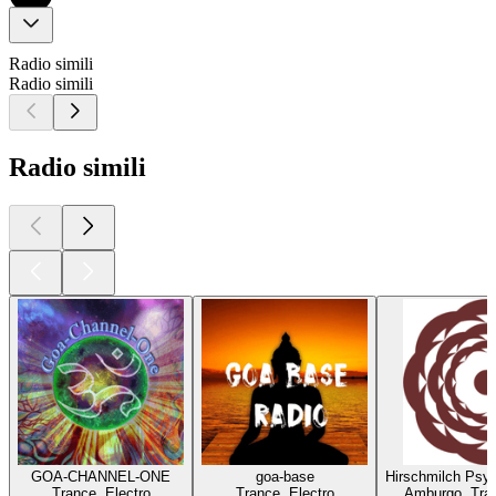
Radio simili
Radio simili
Radio simili
GOA-CHANNEL-ONE
goa-base
Hirschmilch Psy
Trance, Electro
Trance, Electro
Amburgo, Tran