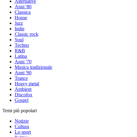
Alternative
Anni '80
Classica
House
Jazz
Indie
Classic rock
Soul
Techno
R&B
Latina
Anni '70
Musica tradizionale
Anni '90
Trance
Heavy metal
Ambient
Discofox
Gospel
Temi più popolari
Notizie
Cultura
Lo sport