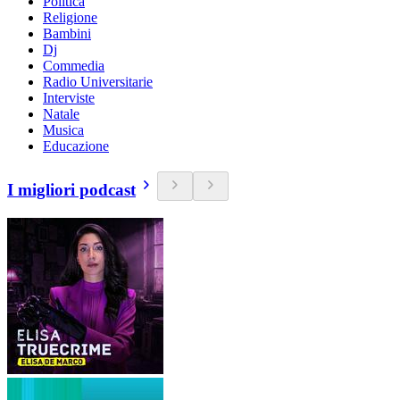
Politica
Religione
Bambini
Dj
Commedia
Radio Universitarie
Interviste
Natale
Musica
Educazione
I migliori podcast