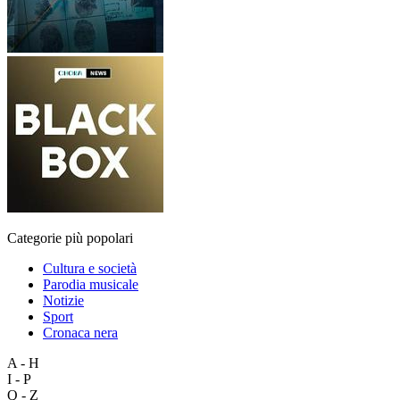
Categorie più popolari
Cultura e società
Parodia musicale
Notizie
Sport
Cronaca nera
A - H
I - P
Q - Z