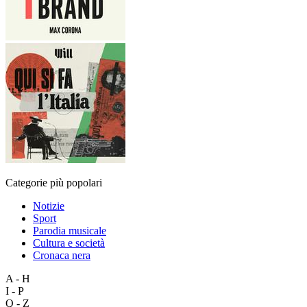
Categorie più popolari
Notizie
Sport
Parodia musicale
Cultura e società
Cronaca nera
A - H
I - P
Q - Z