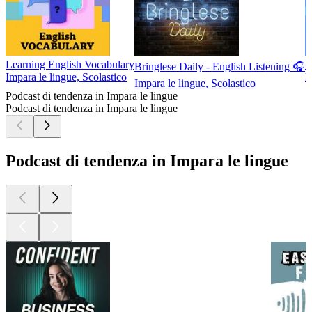
Learning English Vocabulary
L
Bringlese Daily - English Listening 🎧
Impara le lingue, Scolastico
I
Impara le lingue, Scolastico
Podcast di tendenza in Impara le lingue
Podcast di tendenza in Impara le lingue
Podcast di tendenza in Impara le lingue