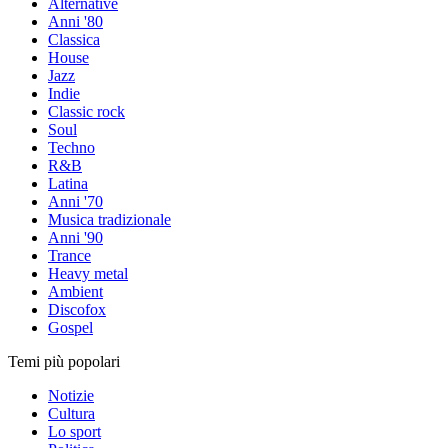
Alternative
Anni '80
Classica
House
Jazz
Indie
Classic rock
Soul
Techno
R&B
Latina
Anni '70
Musica tradizionale
Anni '90
Trance
Heavy metal
Ambient
Discofox
Gospel
Temi più popolari
Notizie
Cultura
Lo sport