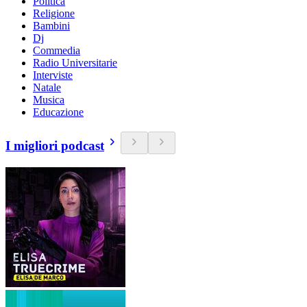
Politica
Religione
Bambini
Dj
Commedia
Radio Universitarie
Interviste
Natale
Musica
Educazione
I migliori podcast