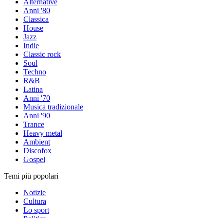
Alternative
Anni '80
Classica
House
Jazz
Indie
Classic rock
Soul
Techno
R&B
Latina
Anni '70
Musica tradizionale
Anni '90
Trance
Heavy metal
Ambient
Discofox
Gospel
Temi più popolari
Notizie
Cultura
Lo sport