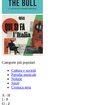
Categorie più popolari
Cultura e società
Parodia musicale
Notizie
Sport
Cronaca nera
A - H
I - P
Q - Z