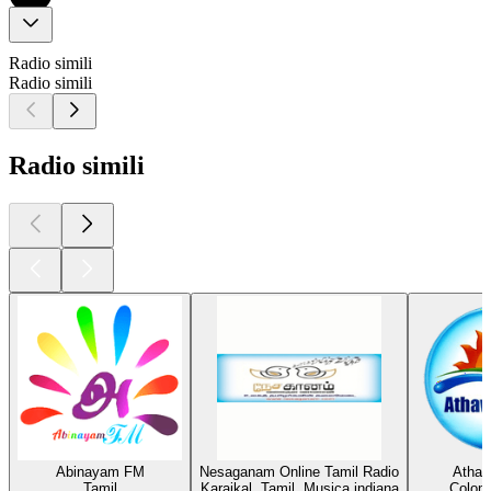
Radio simili
Radio simili
Radio simili
Abinayam FM
Nesaganam Online Tamil Radio
Athav
Tamil
Karaikal, Tamil, Musica indiana
Colom