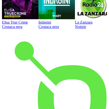
Elisa True Crime
Indagini
La Zanzara
Cronaca nera
Cronaca nera
Notizie