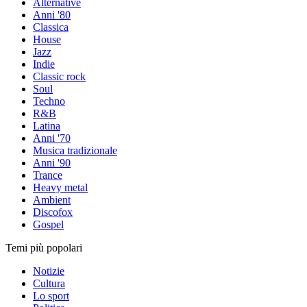
Alternative
Anni '80
Classica
House
Jazz
Indie
Classic rock
Soul
Techno
R&B
Latina
Anni '70
Musica tradizionale
Anni '90
Trance
Heavy metal
Ambient
Discofox
Gospel
Temi più popolari
Notizie
Cultura
Lo sport