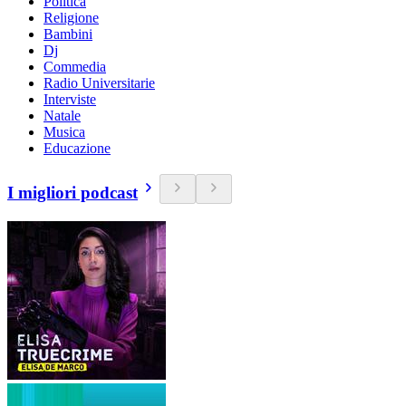
Politica
Religione
Bambini
Dj
Commedia
Radio Universitarie
Interviste
Natale
Musica
Educazione
I migliori podcast