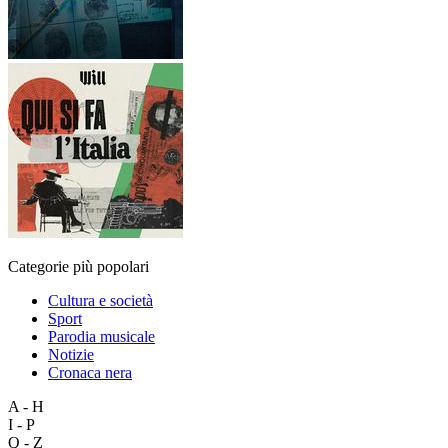
Categorie più popolari
Cultura e società
Sport
Parodia musicale
Notizie
Cronaca nera
A - H
I - P
Q - Z