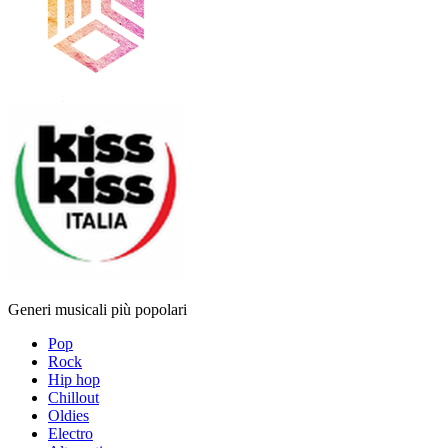
Generi musicali più popolari
Pop
Rock
Hip hop
Chillout
Oldies
Electro