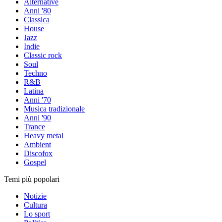
Alternative
Anni '80
Classica
House
Jazz
Indie
Classic rock
Soul
Techno
R&B
Latina
Anni '70
Musica tradizionale
Anni '90
Trance
Heavy metal
Ambient
Discofox
Gospel
Temi più popolari
Notizie
Cultura
Lo sport