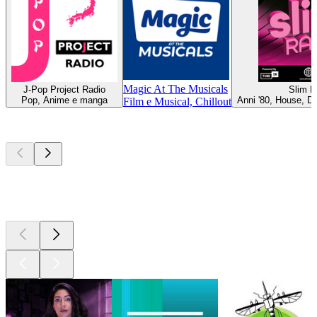
Magic At The Musicals
J-Pop Project Radio
Slim R
Pop, Anime e manga
Anni '80, House, D
Film e Musical, Chillout
I migliori
podcast
I migliori
podcast
I migliori
podcast