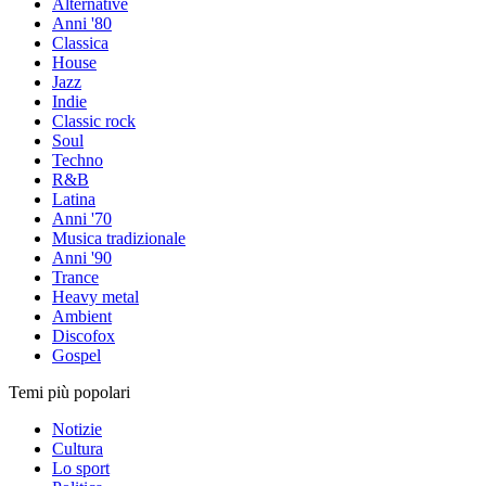
Alternative
Anni '80
Classica
House
Jazz
Indie
Classic rock
Soul
Techno
R&B
Latina
Anni '70
Musica tradizionale
Anni '90
Trance
Heavy metal
Ambient
Discofox
Gospel
Temi più popolari
Notizie
Cultura
Lo sport