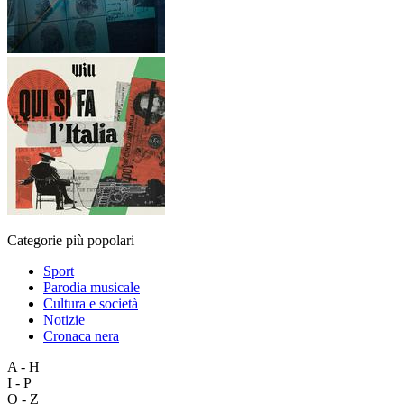
Categorie più popolari
Sport
Parodia musicale
Cultura e società
Notizie
Cronaca nera
A - H
I - P
Q - Z