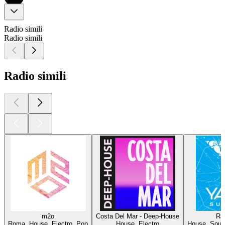
Radio simili
Radio simili
Radio simili
m2o
Costa Del Mar - Deep-House
Ra
Roma, House, Electro, Pop
House, Electro
House, Soul