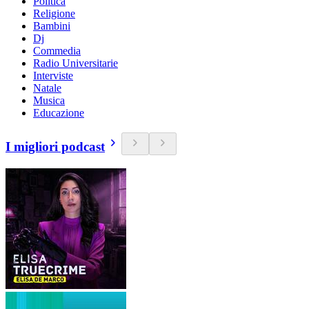
Politica
Religione
Bambini
Dj
Commedia
Radio Universitarie
Interviste
Natale
Musica
Educazione
I migliori podcast