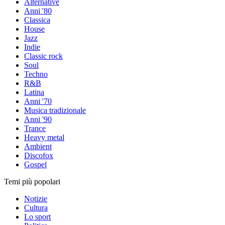
Alternative
Anni '80
Classica
House
Jazz
Indie
Classic rock
Soul
Techno
R&B
Latina
Anni '70
Musica tradizionale
Anni '90
Trance
Heavy metal
Ambient
Discofox
Gospel
Temi più popolari
Notizie
Cultura
Lo sport