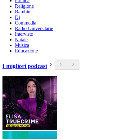
Politica
Religione
Bambini
Dj
Commedia
Radio Universitarie
Interviste
Natale
Musica
Educazione
I migliori podcast