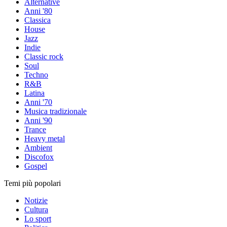
Alternative
Anni '80
Classica
House
Jazz
Indie
Classic rock
Soul
Techno
R&B
Latina
Anni '70
Musica tradizionale
Anni '90
Trance
Heavy metal
Ambient
Discofox
Gospel
Temi più popolari
Notizie
Cultura
Lo sport