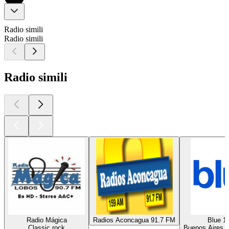
Radio simili
Radio simili
Radio simili
Radio Mágica
Radios Aconcagua 91.7 FM
Blue 1
Classic rock
Buenos Aires, 