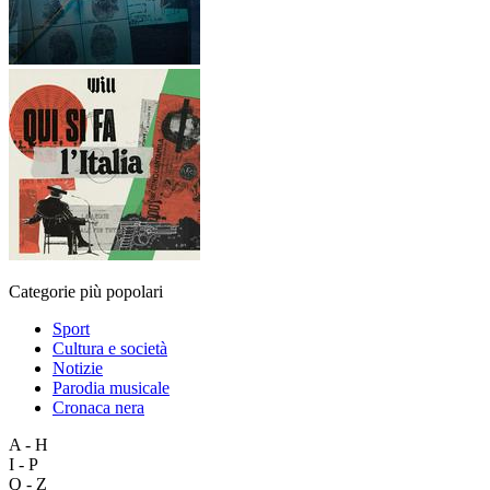
Categorie più popolari
Sport
Cultura e società
Notizie
Parodia musicale
Cronaca nera
A - H
I - P
Q - Z