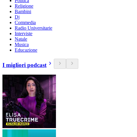
Politica
Religione
Bambini
Dj
Commedia
Radio Universitarie
Interviste
Natale
Musica
Educazione
I migliori podcast