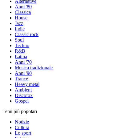
Alternative
Anni '80
Classica
House
Jazz
Indie
Classic rock
Soul
Techno
R&B
Latina
Anni '70
Musica tradizionale
Anni '90
Trance
Heavy metal
Ambient
Discofox
Gospel
Temi più popolari
Notizie
Cultura
Lo sport