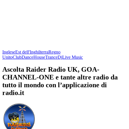
Inglese
Est dell'Inghilterra
Regno
Unito
Club
Dance
House
Trance
Dj
Live Music
Ascolta Raider Radio UK, GOA-
CHANNEL-ONE e tante altre radio da
tutto il mondo con l’applicazione di
radio.it