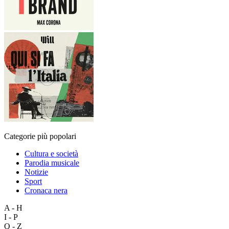
Categorie più popolari
Cultura e società
Parodia musicale
Notizie
Sport
Cronaca nera
A - H
I - P
Q - Z