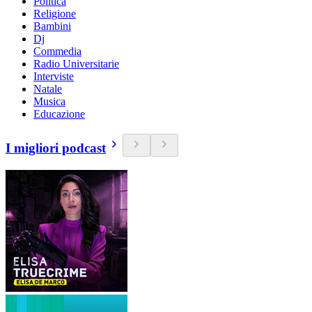
Politica
Religione
Bambini
Dj
Commedia
Radio Universitarie
Interviste
Natale
Musica
Educazione
I migliori podcast