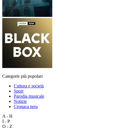
Categorie più popolari
Cultura e società
Sport
Parodia musicale
Notizie
Cronaca nera
A - H
I - P
Q - Z