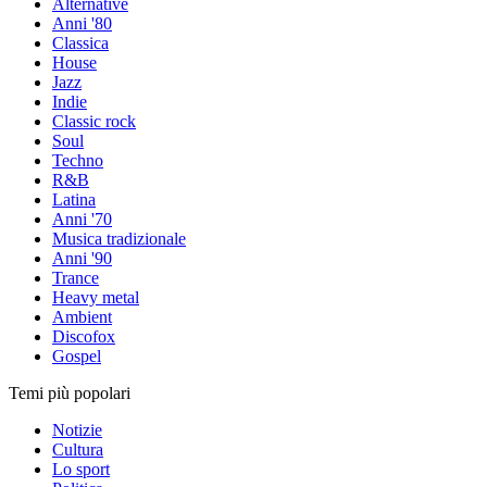
Alternative
Anni '80
Classica
House
Jazz
Indie
Classic rock
Soul
Techno
R&B
Latina
Anni '70
Musica tradizionale
Anni '90
Trance
Heavy metal
Ambient
Discofox
Gospel
Temi più popolari
Notizie
Cultura
Lo sport