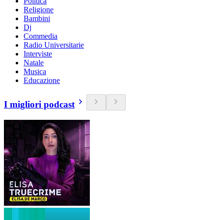
Politica
Religione
Bambini
Dj
Commedia
Radio Universitarie
Interviste
Natale
Musica
Educazione
I migliori podcast