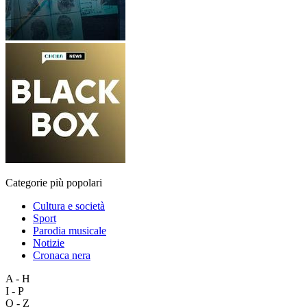
Categorie più popolari
Cultura e società
Sport
Parodia musicale
Notizie
Cronaca nera
A - H
I - P
Q - Z