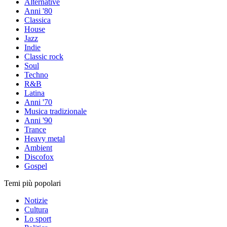
Alternative
Anni '80
Classica
House
Jazz
Indie
Classic rock
Soul
Techno
R&B
Latina
Anni '70
Musica tradizionale
Anni '90
Trance
Heavy metal
Ambient
Discofox
Gospel
Temi più popolari
Notizie
Cultura
Lo sport