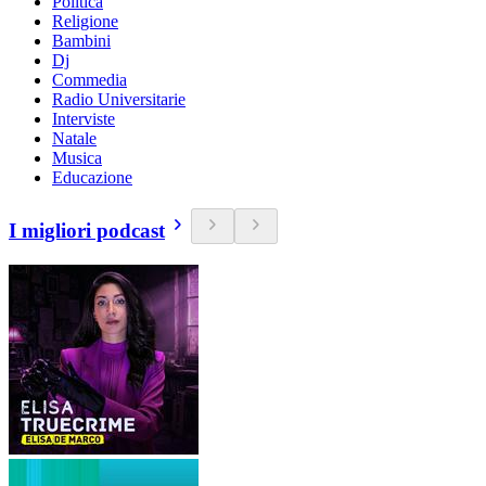
Politica
Religione
Bambini
Dj
Commedia
Radio Universitarie
Interviste
Natale
Musica
Educazione
I migliori podcast