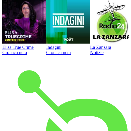
Elisa True Crime
Indagini
La Zanzara
Cronaca nera
Cronaca nera
Notizie