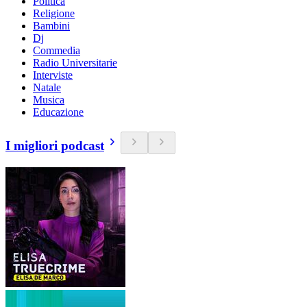
Politica
Religione
Bambini
Dj
Commedia
Radio Universitarie
Interviste
Natale
Musica
Educazione
I migliori podcast