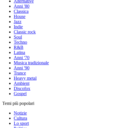
Alternative
Anni '80
Classica
House
Jazz
Indie
Classic rock
Soul
Techno
R&B
Latina
Anni '70
Musica tradizionale
Anni '90
Trance
Heavy metal
Ambient
Discofox
Gospel
Temi più popolari
Notizie
Cultura
Lo sport