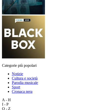
Categorie più popolari
Notizie
Cultura e società
Parodia musicale
Sport
Cronaca nera
A - H
I - P
Q - Z