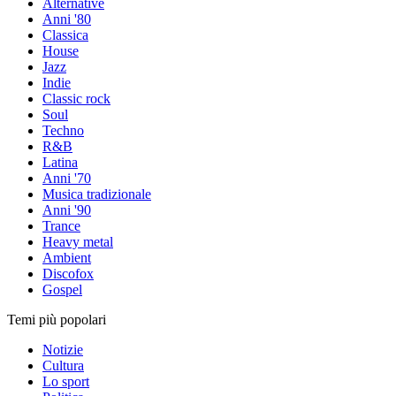
Alternative
Anni '80
Classica
House
Jazz
Indie
Classic rock
Soul
Techno
R&B
Latina
Anni '70
Musica tradizionale
Anni '90
Trance
Heavy metal
Ambient
Discofox
Gospel
Temi più popolari
Notizie
Cultura
Lo sport