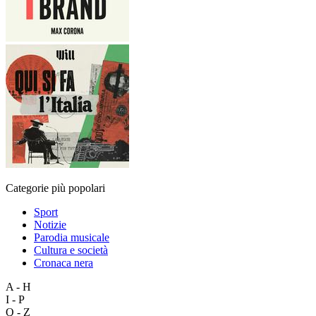
Categorie più popolari
Sport
Notizie
Parodia musicale
Cultura e società
Cronaca nera
A - H
I - P
Q - Z