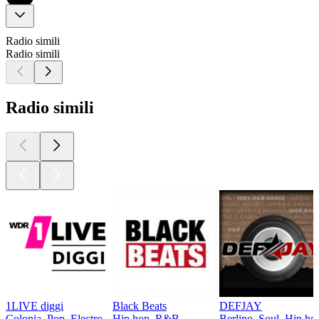
Radio simili
Radio simili
Radio simili
1LIVE diggi
Black Beats
DEFJAY
Colonia, Pop, Electro
Hip hop, R&B
Berlino, Soul, Hip h