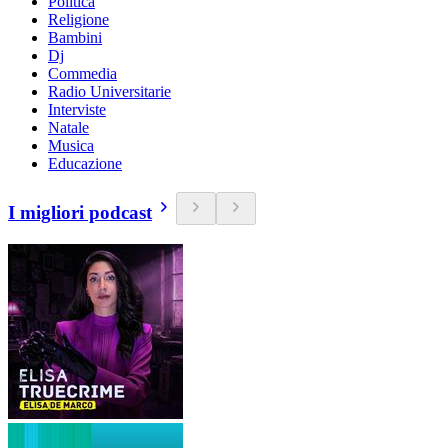
Politica
Religione
Bambini
Dj
Commedia
Radio Universitarie
Interviste
Natale
Musica
Educazione
I migliori podcast