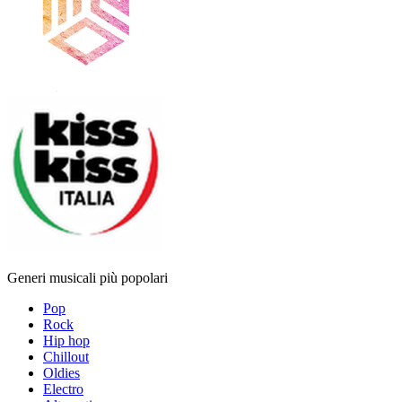
Generi musicali più popolari
Pop
Rock
Hip hop
Chillout
Oldies
Electro