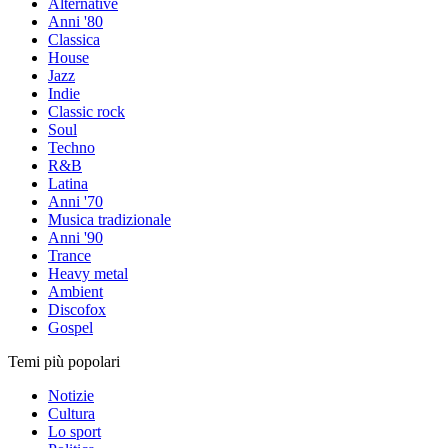
Alternative
Anni '80
Classica
House
Jazz
Indie
Classic rock
Soul
Techno
R&B
Latina
Anni '70
Musica tradizionale
Anni '90
Trance
Heavy metal
Ambient
Discofox
Gospel
Temi più popolari
Notizie
Cultura
Lo sport