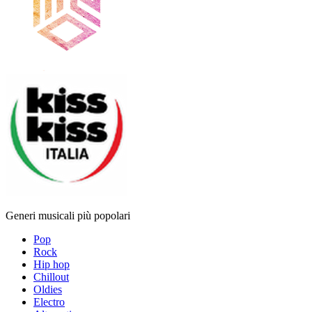
Generi musicali più popolari
Pop
Rock
Hip hop
Chillout
Oldies
Electro