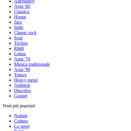
Alternative
Anni '80
Classica
House
Jazz
Indie
Classic rock
Soul
Techno
R&B
Latina
Anni '70
Musica tradizionale
Anni '90
Trance
Heavy metal
Ambient
Discofox
Gospel
Temi più popolari
Notizie
Cultura
Lo sport