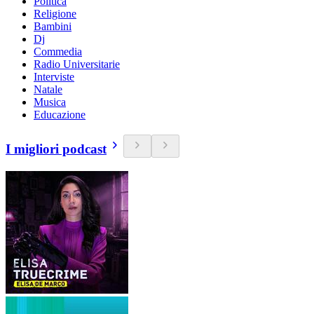
Politica
Religione
Bambini
Dj
Commedia
Radio Universitarie
Interviste
Natale
Musica
Educazione
I migliori podcast