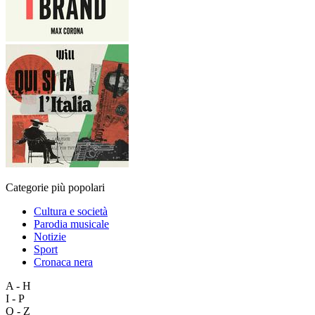
Categorie più popolari
Cultura e società
Parodia musicale
Notizie
Sport
Cronaca nera
A - H
I - P
Q - Z