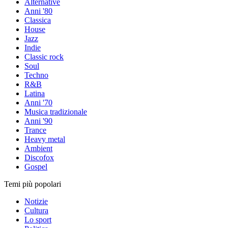
Alternative
Anni '80
Classica
House
Jazz
Indie
Classic rock
Soul
Techno
R&B
Latina
Anni '70
Musica tradizionale
Anni '90
Trance
Heavy metal
Ambient
Discofox
Gospel
Temi più popolari
Notizie
Cultura
Lo sport