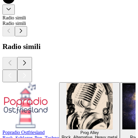
Radio simili
Radio simili
Radio simili
Popradio Ostfriesland
Prog Alley
Rock, Alternative, Heavy metal
Rock
Rock, Schlager, Pop, Techno