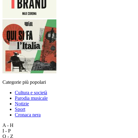
Categorie più popolari
Cultura e società
Parodia musicale
Notizie
Sport
Cronaca nera
A - H
I - P
Q - Z