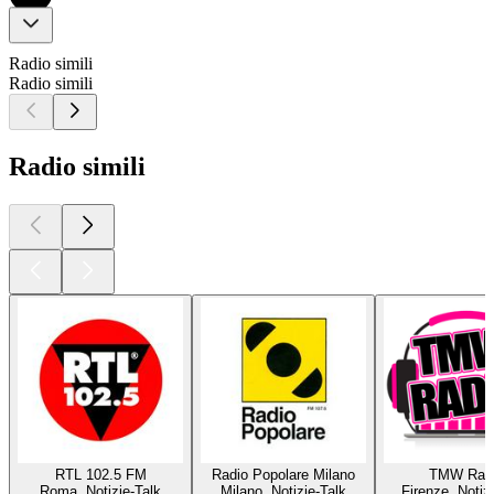
Radio simili
Radio simili
Radio simili
RTL 102.5 FM
Radio Popolare Milano
TMW Rad
Roma, Notizie-Talk
Milano, Notizie-Talk
Firenze, Notiz