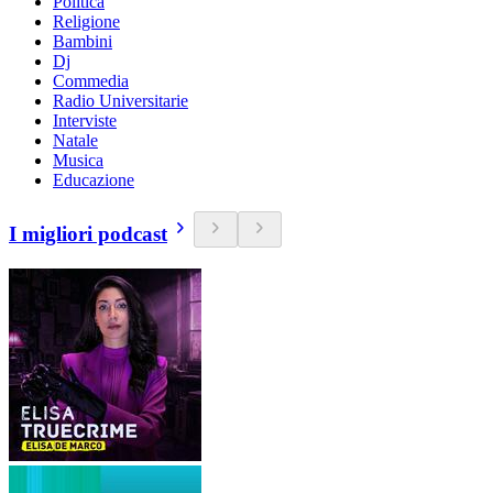
Politica
Religione
Bambini
Dj
Commedia
Radio Universitarie
Interviste
Natale
Musica
Educazione
I migliori podcast