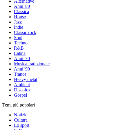
Alternative
Anni '80
Classica
House
Jazz
Indie
Classic rock
Soul
Techno
R&B
Latina
Anni '70
Musica tradizionale
Anni '90
Trance
Heavy metal
Ambient
Discofox
Gospel
Temi più popolari
Notizie
Cultura
Lo sport