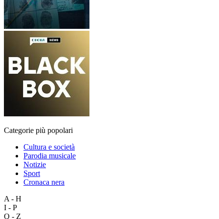
Categorie più popolari
Cultura e società
Parodia musicale
Notizie
Sport
Cronaca nera
A - H
I - P
Q - Z