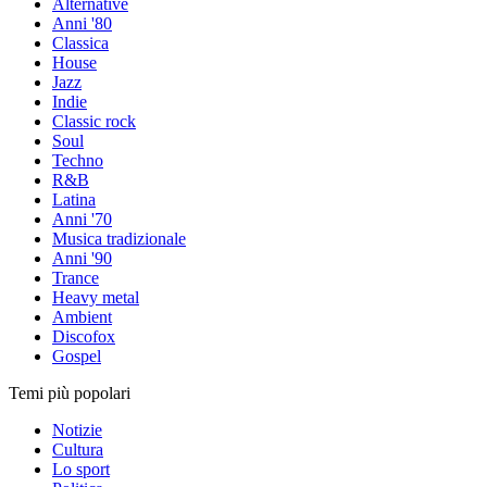
Alternative
Anni '80
Classica
House
Jazz
Indie
Classic rock
Soul
Techno
R&B
Latina
Anni '70
Musica tradizionale
Anni '90
Trance
Heavy metal
Ambient
Discofox
Gospel
Temi più popolari
Notizie
Cultura
Lo sport