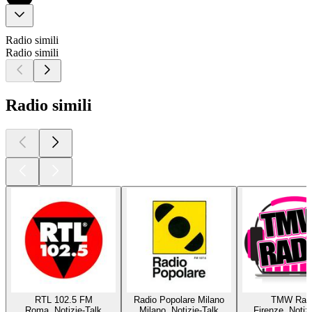
Radio simili
Radio simili
Radio simili
RTL 102.5 FM
Radio Popolare Milano
TMW Rad
Roma, Notizie-Talk
Milano, Notizie-Talk
Firenze, Notiz