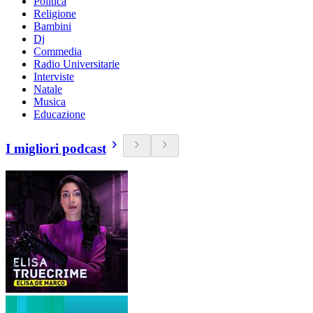
Politica
Religione
Bambini
Dj
Commedia
Radio Universitarie
Interviste
Natale
Musica
Educazione
I migliori podcast