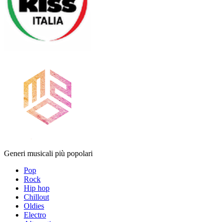
Generi musicali più popolari
Pop
Rock
Hip hop
Chillout
Oldies
Electro