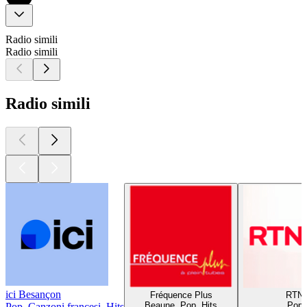
Radio simili
Radio simili
Radio simili
ici Besançon
Fréquence Plus
RTN
Beaune, Pop, Hits
Pop
Pop, Canzoni francesi, Hits