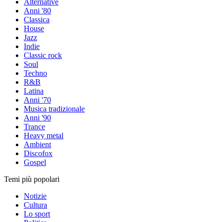
Alternative
Anni '80
Classica
House
Jazz
Indie
Classic rock
Soul
Techno
R&B
Latina
Anni '70
Musica tradizionale
Anni '90
Trance
Heavy metal
Ambient
Discofox
Gospel
Temi più popolari
Notizie
Cultura
Lo sport