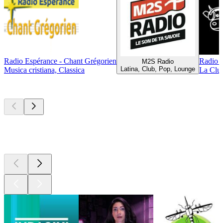
Radio Espérance - Chant Grégorien
Radio 
M2S Radio
Latina, Club, Pop, Lounge
Musica cristiana, Classica
La Clus
I migliori
podcast
I migliori
podcast
I migliori
podcast