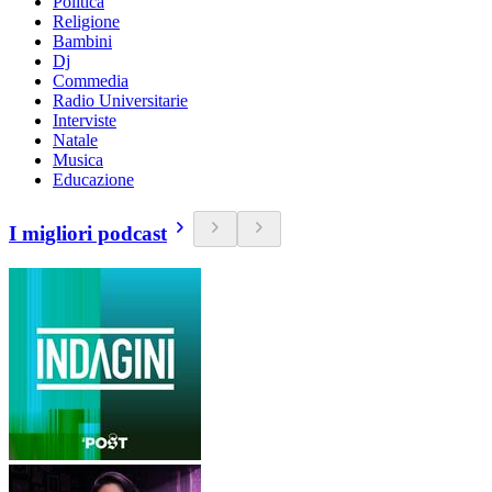
Politica
Religione
Bambini
Dj
Commedia
Radio Universitarie
Interviste
Natale
Musica
Educazione
I migliori podcast