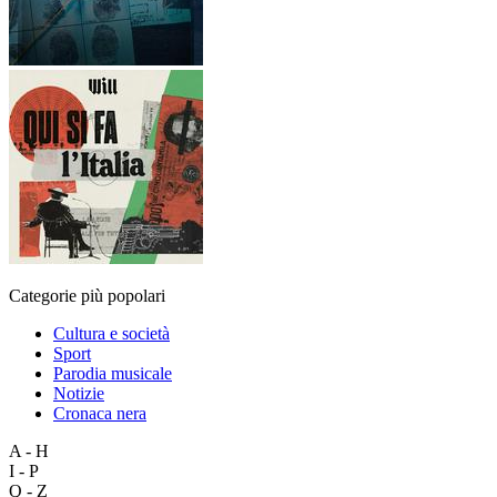
Categorie più popolari
Cultura e società
Sport
Parodia musicale
Notizie
Cronaca nera
A - H
I - P
Q - Z