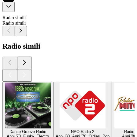
Radio simili
Radio simili
Radio simili
Dance Groove Radio
NPO Radio 2
Radio 
Anni '70, Funky, Electro
Anni '80, Anni '70, Oldies, Pop
Anni '80