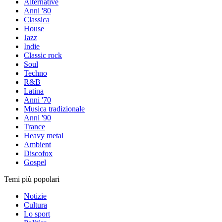
Alternative
Anni '80
Classica
House
Jazz
Indie
Classic rock
Soul
Techno
R&B
Latina
Anni '70
Musica tradizionale
Anni '90
Trance
Heavy metal
Ambient
Discofox
Gospel
Temi più popolari
Notizie
Cultura
Lo sport