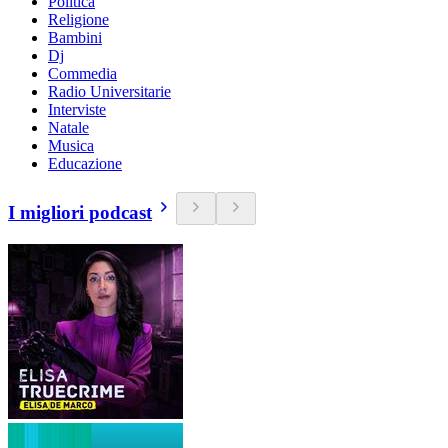
Politica
Religione
Bambini
Dj
Commedia
Radio Universitarie
Interviste
Natale
Musica
Educazione
I migliori podcast