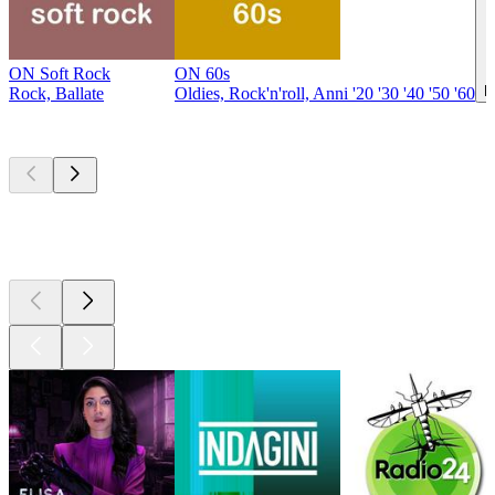
ON Soft Rock
ON 60s
H
Rock, Ballate
Oldies, Rock'n'roll, Anni '20 '30 '40 '50 '60
I migliori
podcast
I migliori
podcast
I migliori
podcast