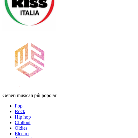
Generi musicali più popolari
Pop
Rock
Hip hop
Chillout
Oldies
Electro