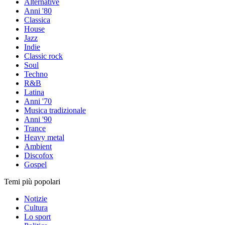
Alternative
Anni '80
Classica
House
Jazz
Indie
Classic rock
Soul
Techno
R&B
Latina
Anni '70
Musica tradizionale
Anni '90
Trance
Heavy metal
Ambient
Discofox
Gospel
Temi più popolari
Notizie
Cultura
Lo sport