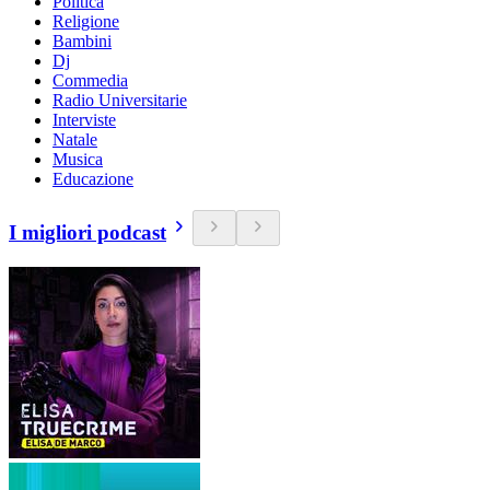
Politica
Religione
Bambini
Dj
Commedia
Radio Universitarie
Interviste
Natale
Musica
Educazione
I migliori podcast