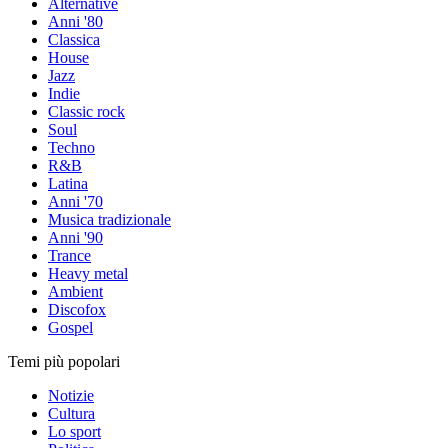
Alternative
Anni '80
Classica
House
Jazz
Indie
Classic rock
Soul
Techno
R&B
Latina
Anni '70
Musica tradizionale
Anni '90
Trance
Heavy metal
Ambient
Discofox
Gospel
Temi più popolari
Notizie
Cultura
Lo sport