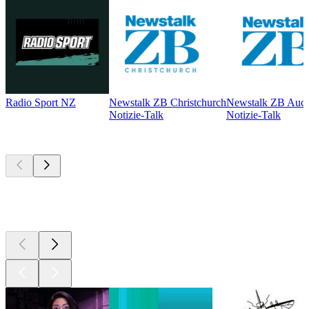
Radio Sport NZ
Newstalk ZB Christchurch
Newstalk ZB Auck
Notizie-Talk
Notizie-Talk
I migliori
podcast
I migliori
podcast
I migliori
podcast