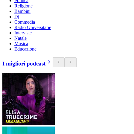
Politica
Religione
Bambini
Dj
Commedia
Radio Universitarie
Interviste
Natale
Musica
Educazione
I migliori podcast