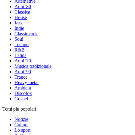
Alternative
Anni '80
Classica
House
Jazz
Indie
Classic rock
Soul
Techno
R&B
Latina
Anni '70
Musica tradizionale
Anni '90
Trance
Heavy metal
Ambient
Discofox
Gospel
Temi più popolari
Notizie
Cultura
Lo sport