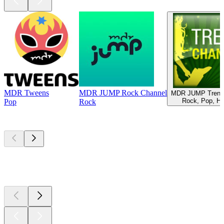
MDR Tweens
MDR JUMP Rock Channel
MDR JUMP Trend
Rock, Pop, Hi
Pop
Rock
I migliori
podcast
I migliori
podcast
I migliori
podcast