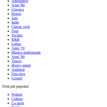
Alternative
Anni '80
Classica
House
Jazz
Indie
Classic rock
Soul
Techno
R&B
Latina
Anni '70
Musica tradizionale
Anni '90
Trance
Heavy metal
Ambient
Discofox
Gospel
Temi più popolari
Notizie
Cultura
Lo sport