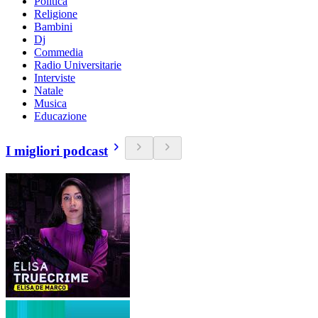
Politica
Religione
Bambini
Dj
Commedia
Radio Universitarie
Interviste
Natale
Musica
Educazione
I migliori podcast