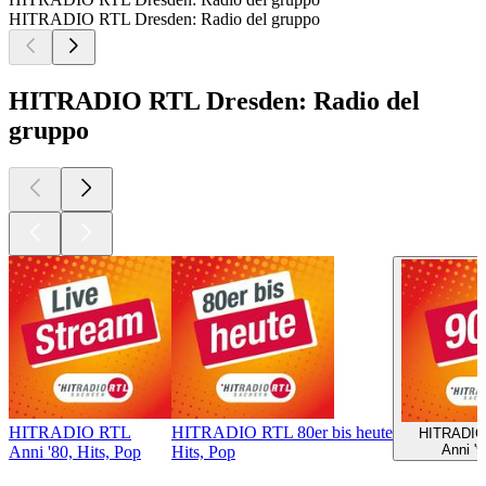
HITRADIO RTL Dresden: Radio del gruppo
HITRADIO RTL Dresden: Radio del
gruppo
HITRADIO RTL
HITRADIO RTL 80er bis heute
HITRADIO
Anni '9
Anni '80, Hits, Pop
Hits, Pop
I migliori
podcast