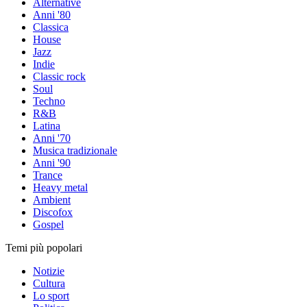
Alternative
Anni '80
Classica
House
Jazz
Indie
Classic rock
Soul
Techno
R&B
Latina
Anni '70
Musica tradizionale
Anni '90
Trance
Heavy metal
Ambient
Discofox
Gospel
Temi più popolari
Notizie
Cultura
Lo sport