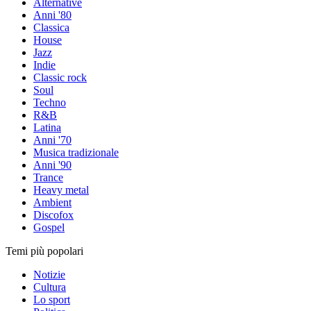
Alternative
Anni '80
Classica
House
Jazz
Indie
Classic rock
Soul
Techno
R&B
Latina
Anni '70
Musica tradizionale
Anni '90
Trance
Heavy metal
Ambient
Discofox
Gospel
Temi più popolari
Notizie
Cultura
Lo sport