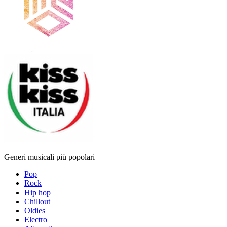
Generi musicali più popolari
Pop
Rock
Hip hop
Chillout
Oldies
Electro