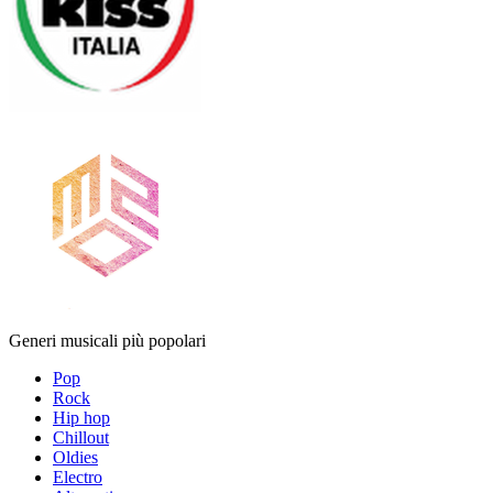
Generi musicali più popolari
Pop
Rock
Hip hop
Chillout
Oldies
Electro