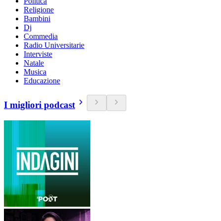
Politica
Religione
Bambini
Dj
Commedia
Radio Universitarie
Interviste
Natale
Musica
Educazione
I migliori podcast