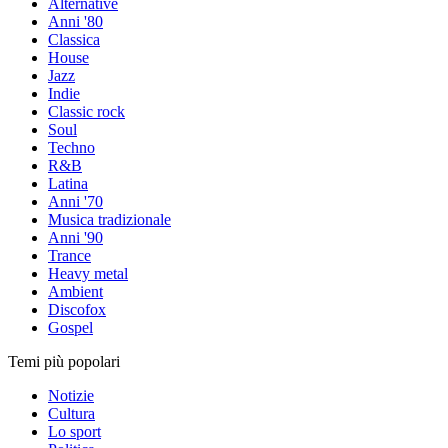
Alternative
Anni '80
Classica
House
Jazz
Indie
Classic rock
Soul
Techno
R&B
Latina
Anni '70
Musica tradizionale
Anni '90
Trance
Heavy metal
Ambient
Discofox
Gospel
Temi più popolari
Notizie
Cultura
Lo sport