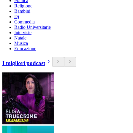
Politica
Religione
Bambini
Dj
Commedia
Radio Universitarie
Interviste
Natale
Musica
Educazione
I migliori podcast