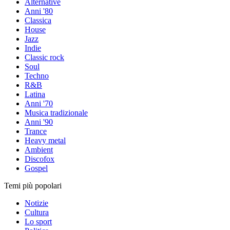
Alternative
Anni '80
Classica
House
Jazz
Indie
Classic rock
Soul
Techno
R&B
Latina
Anni '70
Musica tradizionale
Anni '90
Trance
Heavy metal
Ambient
Discofox
Gospel
Temi più popolari
Notizie
Cultura
Lo sport