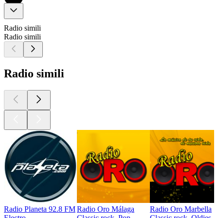
Radio simili
Radio simili
Radio simili
Radio Planeta 92.8 FM
Radio Oro Málaga
Radio Oro Marbella
Electro
Classic rock, Pop
Classic rock, Oldies, 