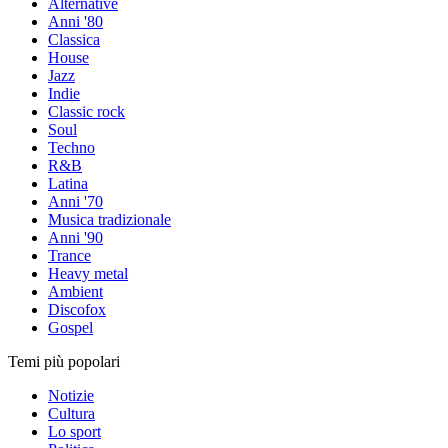
Alternative
Anni '80
Classica
House
Jazz
Indie
Classic rock
Soul
Techno
R&B
Latina
Anni '70
Musica tradizionale
Anni '90
Trance
Heavy metal
Ambient
Discofox
Gospel
Temi più popolari
Notizie
Cultura
Lo sport