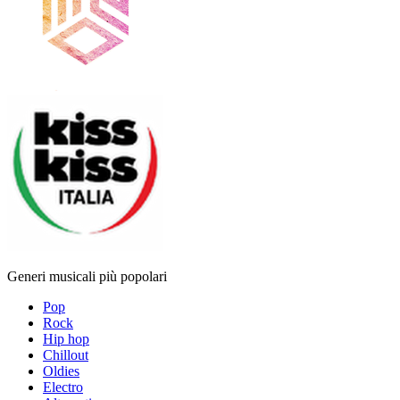
Generi musicali più popolari
Pop
Rock
Hip hop
Chillout
Oldies
Electro