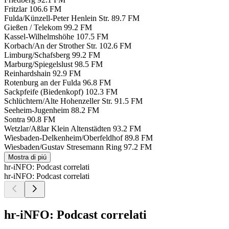
Fritzlar
106.6 FM
Fulda/Künzell-Peter Henlein Str.
89.7 FM
Gießen / Telekom
99.2 FM
Kassel-Wilhelmshöhe
107.5 FM
Korbach/An der Strother Str.
102.6 FM
Limburg/Schafsberg
99.2 FM
Marburg/Spiegelslust
98.5 FM
Reinhardshain
92.9 FM
Rotenburg an der Fulda
96.8 FM
Sackpfeife (Biedenkopf)
102.3 FM
Schlüchtern/Alte Hohenzeller Str.
91.5 FM
Seeheim-Jugenheim
88.2 FM
Sontra
90.8 FM
Wetzlar/Aßlar Klein Altenstädten
93.2 FM
Wiesbaden-Delkenheim/Oberfeldhof
89.8 FM
Wiesbaden/Gustav Stresemann Ring
97.2 FM
Mostra di piú
hr-iNFO: Podcast correlati
hr-iNFO: Podcast correlati
hr-iNFO: Podcast correlati