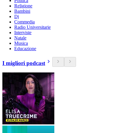
Politica
Religione
Bambini
Dj
Commedia
Radio Universitarie
Interviste
Natale
Musica
Educazione
I migliori podcast