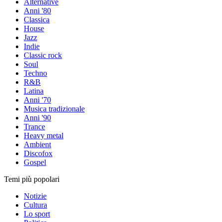
Alternative
Anni '80
Classica
House
Jazz
Indie
Classic rock
Soul
Techno
R&B
Latina
Anni '70
Musica tradizionale
Anni '90
Trance
Heavy metal
Ambient
Discofox
Gospel
Temi più popolari
Notizie
Cultura
Lo sport