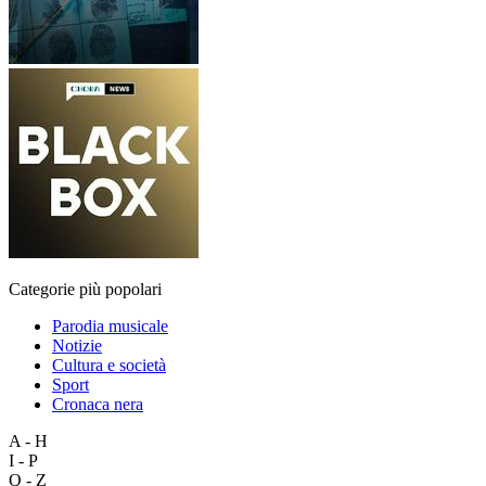
Categorie più popolari
Parodia musicale
Notizie
Cultura e società
Sport
Cronaca nera
A - H
I - P
Q - Z