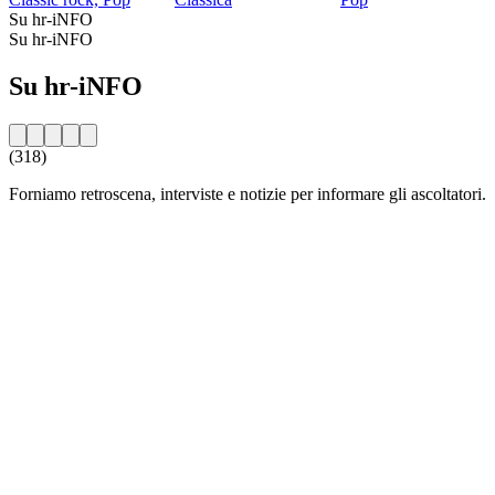
Su hr-iNFO
Su hr-iNFO
Su hr-iNFO
(318)
Forniamo retroscena, interviste e notizie per informare gli ascoltatori.
Sito web della radio