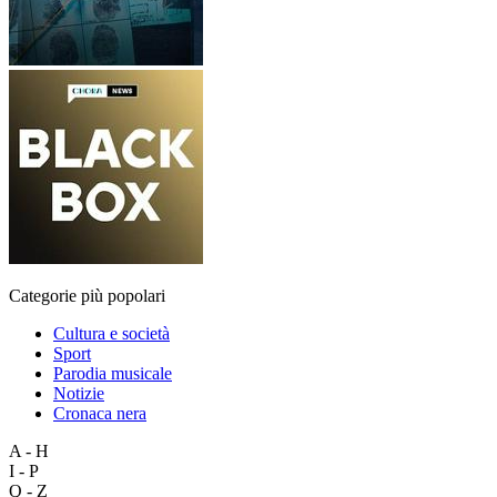
Categorie più popolari
Cultura e società
Sport
Parodia musicale
Notizie
Cronaca nera
A - H
I - P
Q - Z