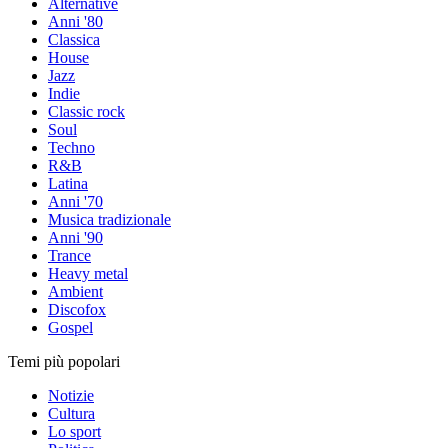
Alternative
Anni '80
Classica
House
Jazz
Indie
Classic rock
Soul
Techno
R&B
Latina
Anni '70
Musica tradizionale
Anni '90
Trance
Heavy metal
Ambient
Discofox
Gospel
Temi più popolari
Notizie
Cultura
Lo sport