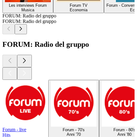
Les interviews Forum
Forum TV
Forum - Conversa
Musica
Economia
Eco
FORUM: Radio del gruppo
FORUM: Radio del gruppo
FORUM: Radio del gruppo
Forum - live
Forum - 70's
Forum - 80's
Anni '70
Anni '80
Hits