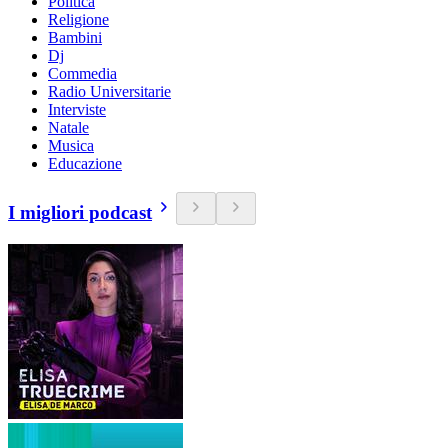
Politica
Religione
Bambini
Dj
Commedia
Radio Universitarie
Interviste
Natale
Musica
Educazione
I migliori podcast