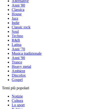
Alternative
Anni '80
Classica
House
Jazz
Indie
Classic rock
Soul
Techno
R&B
Latina
Anni '70
Musica tradizionale
Anni '90
Trance
Heavy metal
Ambient
Discofox
Gospel
Temi più popolari
Notizie
Cultura
Lo sport