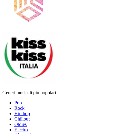
Generi musicali più popolari
Pop
Rock
Hip hop
Chillout
Oldies
Electro