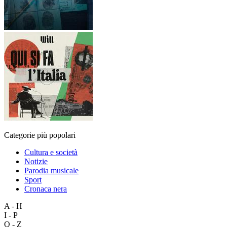
Categorie più popolari
Cultura e società
Notizie
Parodia musicale
Sport
Cronaca nera
A - H
I - P
Q - Z