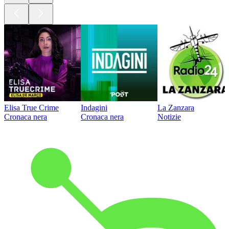
Elisa True Crime
Indagini
La Zanzara
Cronaca nera
Cronaca nera
Notizie