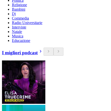
Politica
Religione
Bambini
Dj
Commedia
Radio Universitarie
Interviste
Natale
Musica
Educazione
I migliori podcast