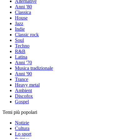
Alternative
Anni '80
Classica
House
Jazz
Indie
Classic rock
Soul
Techno
R&B
Latina
Anni '70
Musica tradizionale
Anni '90
Trance
Heavy metal
Ambient
Discofox
Gospel
Temi più popolari
Notizie
Cultura
Lo sport