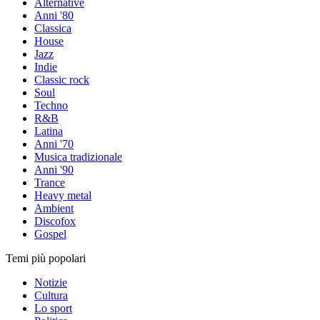
Alternative
Anni '80
Classica
House
Jazz
Indie
Classic rock
Soul
Techno
R&B
Latina
Anni '70
Musica tradizionale
Anni '90
Trance
Heavy metal
Ambient
Discofox
Gospel
Temi più popolari
Notizie
Cultura
Lo sport