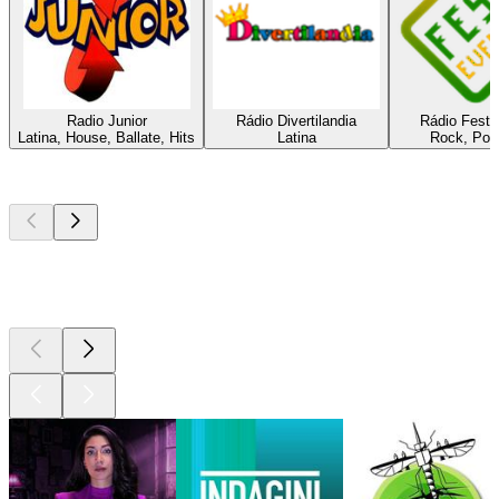
Radio Junior
Rádio Divertilandia
Rádio Fest
Latina, House, Ballate, Hits
Latina
Rock, Pop,
I migliori
podcast
I migliori
podcast
I migliori
podcast