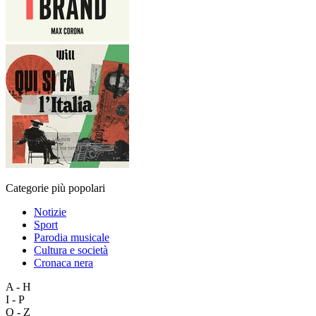
Categorie più popolari
Notizie
Sport
Parodia musicale
Cultura e società
Cronaca nera
A - H
I - P
Q - Z