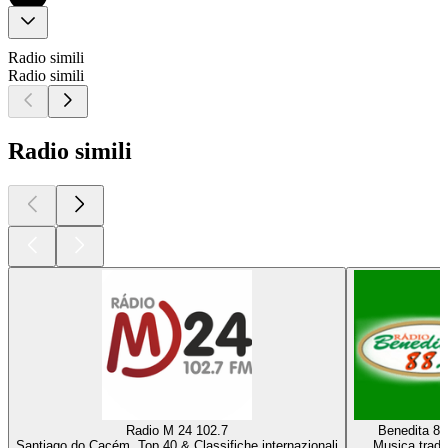
Radio simili
Radio simili
Radio simili
Radio M 24 102.7
Benedita 8
Santiago do Cacém, Top 40 & Classifiche internazionali
Musica tradi