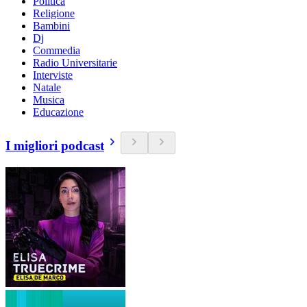
Politica
Religione
Bambini
Dj
Commedia
Radio Universitarie
Interviste
Natale
Musica
Educazione
I migliori podcast