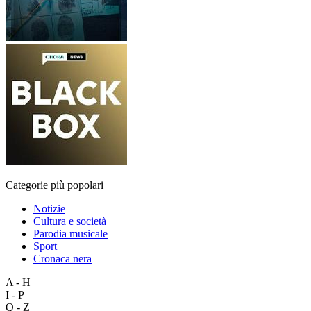
Categorie più popolari
Notizie
Cultura e società
Parodia musicale
Sport
Cronaca nera
A - H
I - P
Q - Z