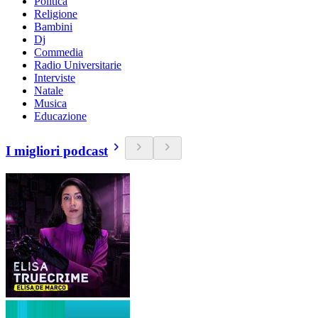
Politica
Religione
Bambini
Dj
Commedia
Radio Universitarie
Interviste
Natale
Musica
Educazione
I migliori podcast