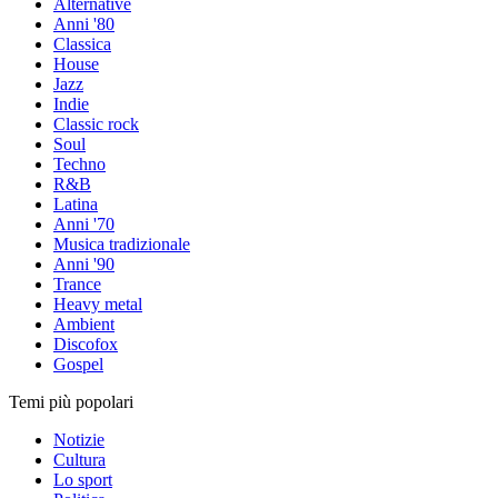
Alternative
Anni '80
Classica
House
Jazz
Indie
Classic rock
Soul
Techno
R&B
Latina
Anni '70
Musica tradizionale
Anni '90
Trance
Heavy metal
Ambient
Discofox
Gospel
Temi più popolari
Notizie
Cultura
Lo sport