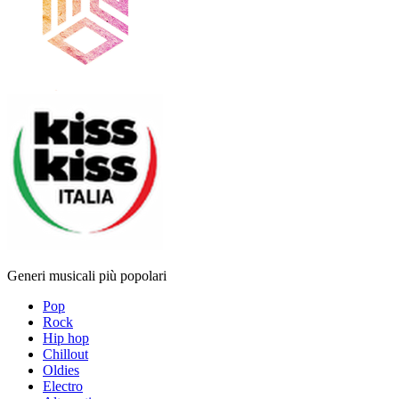
Generi musicali più popolari
Pop
Rock
Hip hop
Chillout
Oldies
Electro