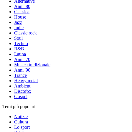
Alternative
Anni '80
Classica
House
Jazz
Indie
Classic rock
Soul
Techno
R&B
Latina
Anni '70
Musica tradizionale
Anni '90
Trance
Heavy metal
Ambient
Discofox
Gospel
Temi più popolari
Notizie
Cultura
Lo sport