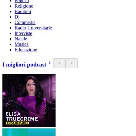
Politica
Religione
Bambini
Dj
Commedia
Radio Universitarie
Interviste
Natale
Musica
Educazione
I migliori podcast