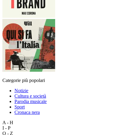
Categorie più popolari
Notizie
Cultura e società
Parodia musicale
Sport
Cronaca nera
A - H
I - P
Q - Z