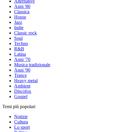
Alternative
Anni '80
Classica
House
Jazz
Indie
Classic rock
Soul
Techno
R&B
Latina
Anni '70
Musica tradizionale
Anni '90
Trance
Heavy metal
Ambient
Discofox
Gospel
Temi più popolari
Notizie
Cultura
Lo sport