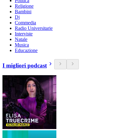
Politica
Religione
Bambini
Dj
Commedia
Radio Universitarie
Interviste
Natale
Musica
Educazione
I migliori podcast