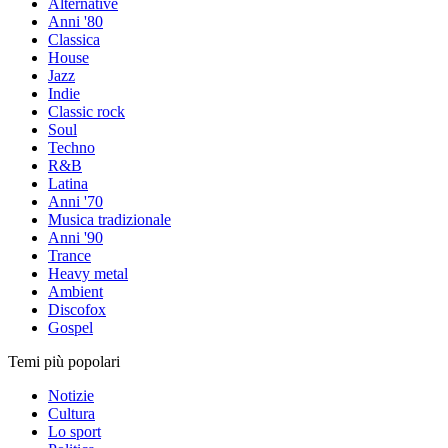
Alternative
Anni '80
Classica
House
Jazz
Indie
Classic rock
Soul
Techno
R&B
Latina
Anni '70
Musica tradizionale
Anni '90
Trance
Heavy metal
Ambient
Discofox
Gospel
Temi più popolari
Notizie
Cultura
Lo sport