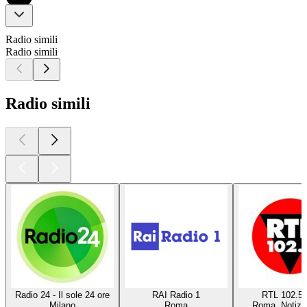
Radio simili
Radio simili
Radio simili
Radio 24 - Il sole 24 ore
RAI Radio 1
RTL 102.5
Milano
Roma
Roma, Notizie