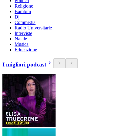
Politica
Religione
Bambini
Dj
Commedia
Radio Universitarie
Interviste
Natale
Musica
Educazione
I migliori podcast