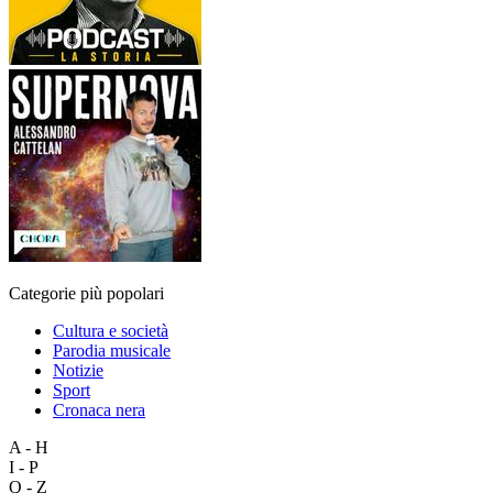
Categorie più popolari
Cultura e società
Parodia musicale
Notizie
Sport
Cronaca nera
A - H
I - P
Q - Z