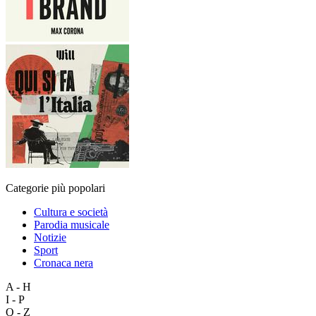
Categorie più popolari
Cultura e società
Parodia musicale
Notizie
Sport
Cronaca nera
A - H
I - P
Q - Z