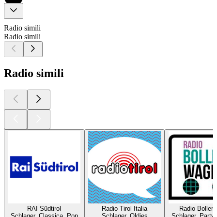
Radio simili
Radio simili
Radio simili
RAI Südtirol
Radio Tirol Italia
Radio Boller
Schlager, Classica, Pop
Schlager, Oldies
Schlager, Party