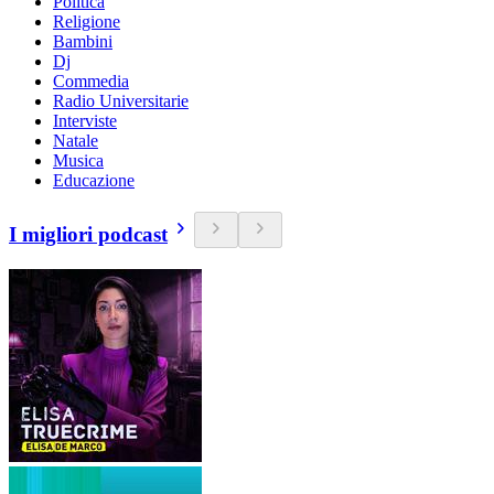
Politica
Religione
Bambini
Dj
Commedia
Radio Universitarie
Interviste
Natale
Musica
Educazione
I migliori podcast