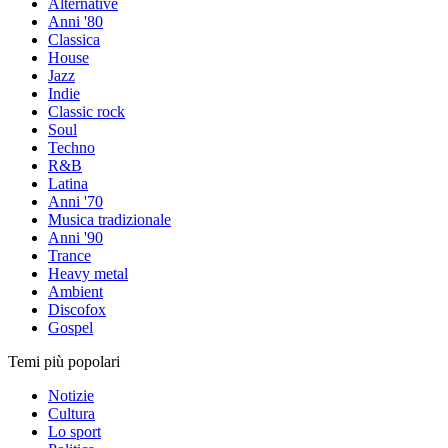
Alternative
Anni '80
Classica
House
Jazz
Indie
Classic rock
Soul
Techno
R&B
Latina
Anni '70
Musica tradizionale
Anni '90
Trance
Heavy metal
Ambient
Discofox
Gospel
Temi più popolari
Notizie
Cultura
Lo sport