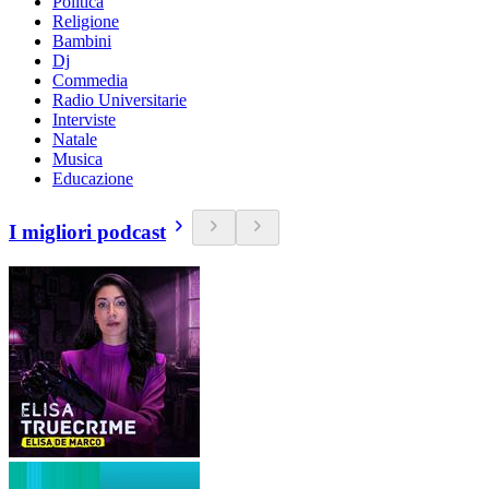
Politica
Religione
Bambini
Dj
Commedia
Radio Universitarie
Interviste
Natale
Musica
Educazione
I migliori podcast