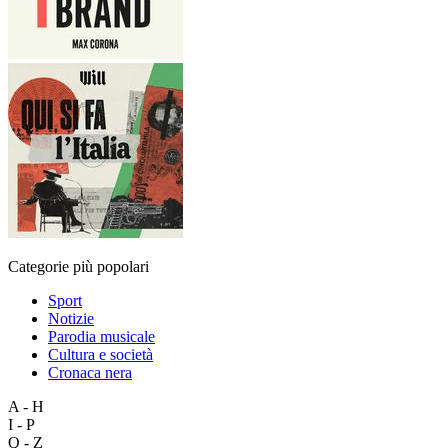
Categorie più popolari
Sport
Notizie
Parodia musicale
Cultura e società
Cronaca nera
A - H
I - P
Q - Z