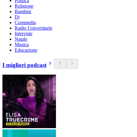
Politica
Religione
Bambini
Dj
Commedia
Radio Universitarie
Interviste
Natale
Musica
Educazione
I migliori podcast