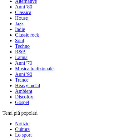
Alternative
Anni '80
Classica
House
Jazz
Indie
Classic rock
Soul
Techno
R&B
Latina
Anni '70
Musica tradizionale
Anni '90
Trance
Heavy metal
Ambient
Discofox
Gospel
Temi più popolari
Notizie
Cultura
Lo sport