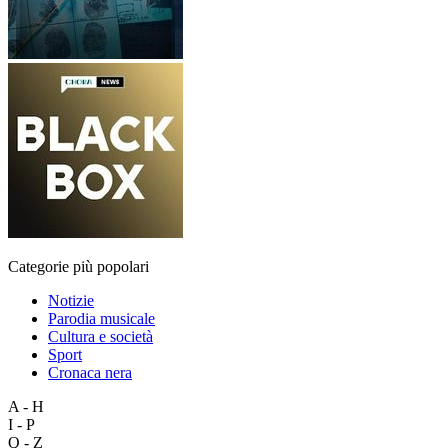
Categorie più popolari
Notizie
Parodia musicale
Cultura e società
Sport
Cronaca nera
A - H
I - P
Q - Z