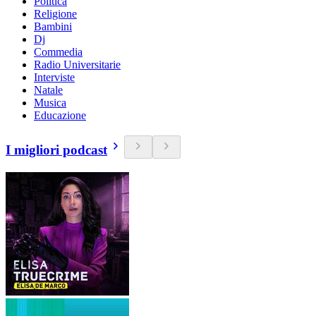
Politica
Religione
Bambini
Dj
Commedia
Radio Universitarie
Interviste
Natale
Musica
Educazione
I migliori podcast