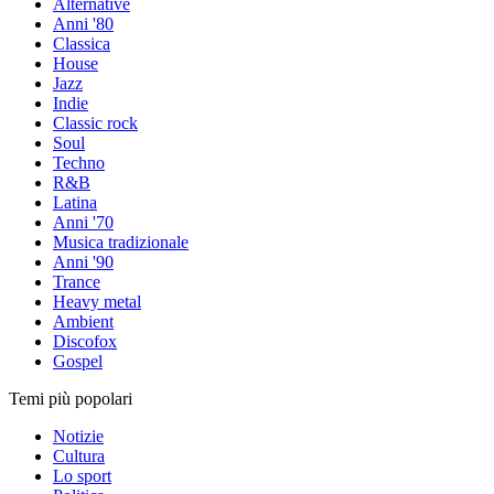
Alternative
Anni '80
Classica
House
Jazz
Indie
Classic rock
Soul
Techno
R&B
Latina
Anni '70
Musica tradizionale
Anni '90
Trance
Heavy metal
Ambient
Discofox
Gospel
Temi più popolari
Notizie
Cultura
Lo sport