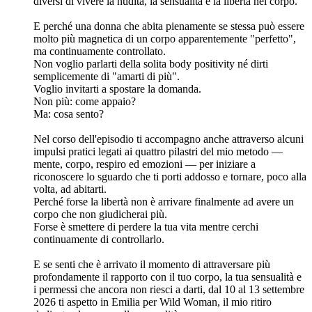
diversi di vivere la nudità, la sensualità e la libertà nel corpo.
E perché una donna che abita pienamente se stessa può essere
molto più magnetica di un corpo apparentemente "perfetto",
ma continuamente controllato.
Non voglio parlarti della solita body positivity né dirti
semplicemente di "amarti di più".
Voglio invitarti a spostare la domanda.
Non più: come appaio?
Ma: cosa sento?
Nel corso dell'episodio ti accompagno anche attraverso alcuni
impulsi pratici legati ai quattro pilastri del mio metodo —
mente, corpo, respiro ed emozioni — per iniziare a
riconoscere lo sguardo che ti porti addosso e tornare, poco alla
volta, ad abitarti.
Perché forse la libertà non è arrivare finalmente ad avere un
corpo che non giudicherai più.
Forse è smettere di perdere la tua vita mentre cerchi
continuamente di controllarlo.
E se senti che è arrivato il momento di attraversare più
profondamente il rapporto con il tuo corpo, la tua sensualità e
i permessi che ancora non riesci a darti, dal 10 al 13 settembre
2026 ti aspetto in Emilia per Wild Woman, il mio ritiro