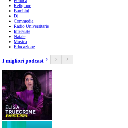
Politica
Religione
Bambini
Dj
Commedia
Radio Universitarie
Interviste
Natale
Musica
Educazione
I migliori podcast