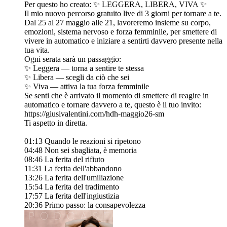
Per questo ho creato: ✨ LEGGERA, LIBERA, VIVA ✨
Il mio nuovo percorso gratuito live di 3 giorni per tornare a te.
Dal 25 al 27 maggio alle 21, lavoreremo insieme su corpo,
emozioni, sistema nervoso e forza femminile, per smettere di
vivere in automatico e iniziare a sentirti davvero presente nella
tua vita.
Ogni serata sarà un passaggio:
✨ Leggera — torna a sentire te stessa
✨ Libera — scegli da ciò che sei
✨ Viva — attiva la tua forza femminile
Se senti che è arrivato il momento di smettere di reagire in
automatico e tornare davvero a te, questo è il tuo invito:
https://giusivalentini.com/hdh-maggio26-sm
Ti aspetto in diretta.
01:13 Quando le reazioni si ripetono
04:48 Non sei sbagliata, è memoria
08:46 La ferita del rifiuto
11:31 La ferita dell'abbandono
13:26 La ferita dell'umiliazione
15:54 La ferita del tradimento
17:57 La ferita dell'ingiustizia
20:36 Primo passo: la consapevolezza