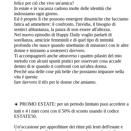
felice per ciò che vive un'amica?
In estate e in vacanza cadono molte delle identità che
indossiamo ogni giorno.
Ed è proprio lì che possono emergere dinamiche che facciamo
fatica ad ammettere: il confronto, l'invidia, il bisogno di
sentirci abbastanza, la paura di non essere all'altezza.
Nel nuovo episodio di Happy Daily voglio parlarti di
sorellanza, amicizie femminili e di quel tipo di intimità
profonda che nasce quando smettiamo di misurarci con le altre
donne e iniziamo a sostenerci davvero.
Ti accompagnerò anche attraverso i quattro pilastri del mio
metodo con alcuni spunti pratici per osservare cosa accade
dentro di te quando ti confronti con un'altra donna.
Perché una delle cose più belle che possiamo imparare nella
vita è questa:
fare davvero il tifo per le donne che amiamo.
☀️ PROMO ESTATE: per un periodo limitato puoi accedere a
tutti e 4 i miei corsi con il 50% di sconto usando il codice
ESTATE50.
Un'occasione per approfittare dei ritmi più lenti dell'estate e