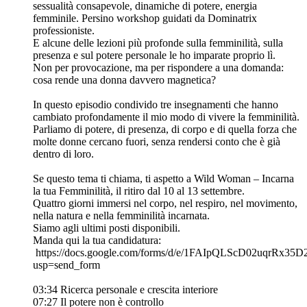
sessualità consapevole, dinamiche di potere, energia
femminile. Persino workshop guidati da Dominatrix
professioniste.
E alcune delle lezioni più profonde sulla femminilità, sulla
presenza e sul potere personale le ho imparate proprio lì.
Non per provocazione, ma per rispondere a una domanda:
cosa rende una donna davvero magnetica?
In questo episodio condivido tre insegnamenti che hanno
cambiato profondamente il mio modo di vivere la femminilità.
Parliamo di potere, di presenza, di corpo e di quella forza che
molte donne cercano fuori, senza rendersi conto che è già
dentro di loro.
Se questo tema ti chiama, ti aspetto a Wild Woman – Incarna
la tua Femminilità, il ritiro dal 10 al 13 settembre.
Quattro giorni immersi nel corpo, nel respiro, nel movimento,
nella natura e nella femminilità incarnata.
Siamo agli ultimi posti disponibili.
Manda qui la tua candidatura:
https://docs.google.com/forms/d/e/1FAIpQLScD02uqrR
usp=send_form
03:34 Ricerca personale e crescita interiore
07:27 Il potere non è controllo