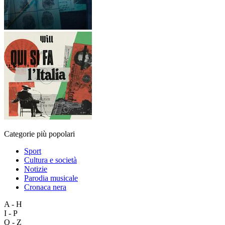
Categorie più popolari
Sport
Cultura e società
Notizie
Parodia musicale
Cronaca nera
A - H
I - P
Q - Z