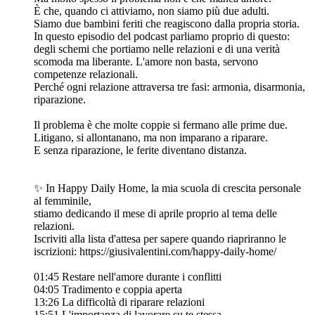
È che, quando ci attiviamo, non siamo più due adulti.
Siamo due bambini feriti che reagiscono dalla propria storia.
In questo episodio del podcast parliamo proprio di questo:
degli schemi che portiamo nelle relazioni e di una verità
scomoda ma liberante. L'amore non basta, servono
competenze relazionali.
Perché ogni relazione attraversa tre fasi: armonia, disarmonia,
riparazione.
Il problema è che molte coppie si fermano alle prime due.
Litigano, si allontanano, ma non imparano a riparare.
E senza riparazione, le ferite diventano distanza.
✨ In Happy Daily Home, la mia scuola di crescita personale
al femminile,
stiamo dedicando il mese di aprile proprio al tema delle
relazioni.
Iscriviti alla lista d'attesa per sapere quando riapriranno le
iscrizioni: https://giusivalentini.com/happy-daily-home/
01:45 Restare nell'amore durante i conflitti
04:05 Tradimento e coppia aperta
13:26 La difficoltà di riparare relazioni
15:51 L'importanza di lavorare su te stessa