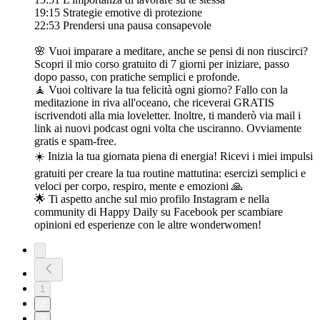
19:15 Strategie emotive di protezione
22:53 Prendersi una pausa consapevole
🌸 Vuoi imparare a meditare, anche se pensi di non riuscirci?
Scopri il mio corso gratuito di 7 giorni per iniziare, passo
dopo passo, con pratiche semplici e profonde.
🧘 Vuoi coltivare la tua felicità ogni giorno? Fallo con la
meditazione in riva all'oceano, che riceverai GRATIS
iscrivendoti alla mia loveletter. Inoltre, ti manderò via mail i
link ai nuovi podcast ogni volta che usciranno. Ovviamente
gratis e spam-free.
☀️ Inizia la tua giornata piena di energia! Ricevi i miei impulsi
gratuiti per creare la tua routine mattutina: esercizi semplici e
veloci per corpo, respiro, mente e emozioni 🙏
🌟 Ti aspetto anche sul mio profilo Instagram e nella
community di Happy Daily su Facebook per scambiare
opinioni ed esperienze con le altre wonderwomen!
1
2
3