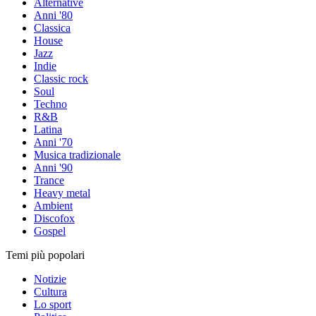
Alternative
Anni '80
Classica
House
Jazz
Indie
Classic rock
Soul
Techno
R&B
Latina
Anni '70
Musica tradizionale
Anni '90
Trance
Heavy metal
Ambient
Discofox
Gospel
Temi più popolari
Notizie
Cultura
Lo sport