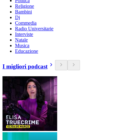
Politica
Religione
Bambini
Dj
Commedia
Radio Universitarie
Interviste
Natale
Musica
Educazione
I migliori podcast