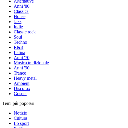
Alternative
Anni '80
Classica
House
Jazz
Indie
Classic rock
Soul
Techno
R&B
Latina
Anni '70
Musica tradizionale
Anni '90
Trance
Heavy metal
Ambient
Discofox
Gospel
Temi più popolari
Notizie
Cultura
Lo sport