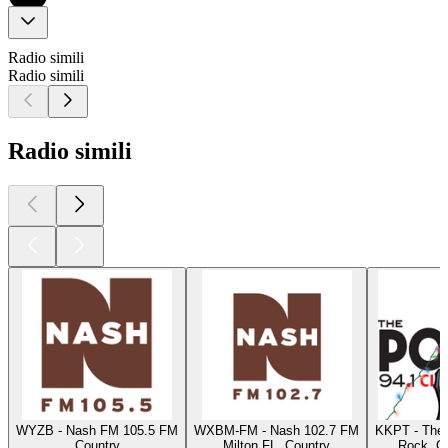
Radio simili
Radio simili
Radio simili
WYZB - Nash FM 105.5 FM
WXBM-FM - Nash 102.7 FM
KKPT - The 
Country
Milton FL, Country
Rock, Cl