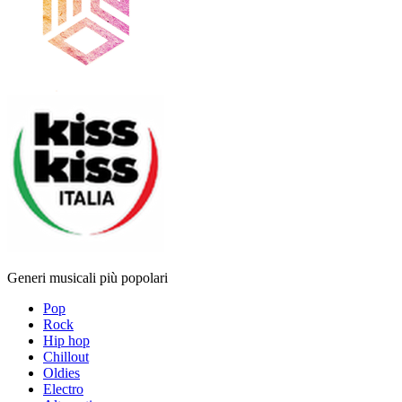
Generi musicali più popolari
Pop
Rock
Hip hop
Chillout
Oldies
Electro