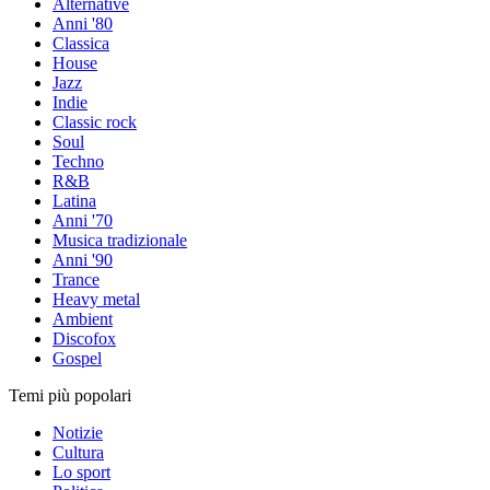
Alternative
Anni '80
Classica
House
Jazz
Indie
Classic rock
Soul
Techno
R&B
Latina
Anni '70
Musica tradizionale
Anni '90
Trance
Heavy metal
Ambient
Discofox
Gospel
Temi più popolari
Notizie
Cultura
Lo sport