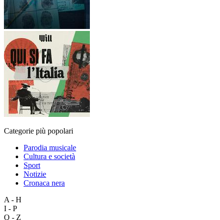
Categorie più popolari
Parodia musicale
Cultura e società
Sport
Notizie
Cronaca nera
A - H
I - P
Q - Z