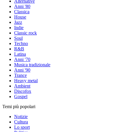
Alternative
Anni '80
Classica
House
Jazz
Indie
Classic rock
Soul
Techno
R&B
Latina
Anni '70
Musica tradizionale
Anni '90
Trance
Heavy metal
Ambient
Discofox
Gospel
Temi più popolari
Notizie
Cultura
Lo sport