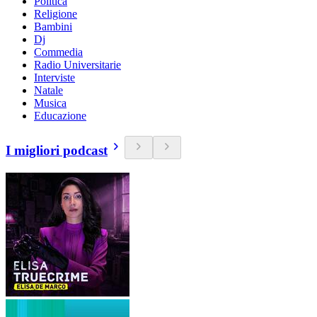
Politica
Religione
Bambini
Dj
Commedia
Radio Universitarie
Interviste
Natale
Musica
Educazione
I migliori podcast